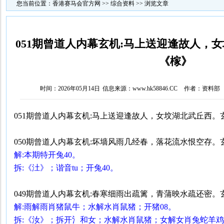
您当前位置：
香港赛马会官方网
>>
综合资料
>> 浏览文章
051期曾道人内幕玄机:马上送迎逢故人，
《榢》
时间：2026年05月14日
信息来源：www.hk58846.CC
作者：资料部
051期曾道人内幕玄机:马上送迎逢故人，女坟湖北武丘西。
050期曾道人内幕玄机:坏墙风雨几经春，落花流水恨空存。
解:本期特开兔40。
拆:《汢》；谐音tu；开兔40。
049期曾道人内幕玄机:春寒细雨出疏篱，青蒲映水疏还密。
解:雨解雨肖猪鼠牛；水解水肖鼠猪；开猪08。
拆:《汝》；拆开氵和女；水解水肖鼠猪；女解女肖兔蛇羊鸡