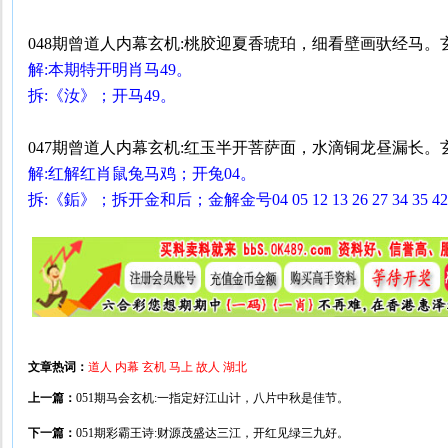
048期曾道人内幕玄机:桃胶迎夏香琥珀，细看壁画驮经马。
解:本期特开明肖马49。
拆:《汝》；开马49。
047期曾道人内幕玄机:红玉半开菩萨面，水滴铜龙昼漏长。
解:红解红肖鼠兔马鸡；开兔04。
拆:《銗》；拆开金和后；金解金号04 05 12 13 26 27 34 35 4
文章热词：
道人
内幕
玄机
马上
故人
湖北
上一篇：
051期马会玄机:一指定好江山计，八片中秋是佳节。
下一篇：
051期彩霸王诗:财源茂盛达三江，开红见绿三九好。