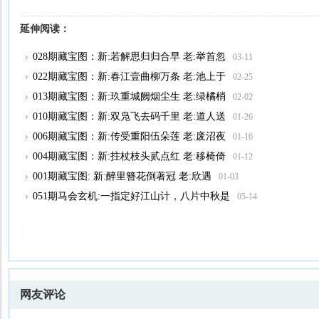
延伸阅读：
10
028期藏宝图：新:若解思归归合早 老:举首忽
03-11
022期藏宝图：新:春江壹曲柳万条 老:池上于
02-25
013期藏宝图：新:玖重城阙烟尘生 老:绿橘梢
02-02
010期藏宝图：新:双凫飞去码千里 老:道人送
01-26
006期藏宝图：新:传受重阳伍朵莲 老:废沼夜
01-16
004期藏宝图：新:拄杖枝头贰点红 老:移椅倚
01-12
001期藏宝图: 新:醉里簪花倒著冠 老:欣遇
01-03
051期马会玄机:一指定好江山计，八片中秋是
05-14
网友评论