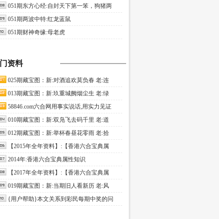
051期东方心经:自封天下第一笨，狗猪两
051期两波中特:红龙蓝鼠
051期财神奇缘:母老虎
门资料
025期藏宝图：新:对酒追欢莫负春 老:连
013期藏宝图：新:玖重城阙烟尘生 老:绿
58846.com六合网用事实说话,用实力见证
010期藏宝图：新:双凫飞去码千里 老:道
012期藏宝图：新:举杯春昼花零雨 老:拾
【2015年全年资料】:【香港六合宝典属
2014年:香港六合宝典属性知识
【2017年全年资料】:【香港六合宝典属
019期藏宝图：新:当期旧人看新历 老:风
{用户帮助}本文关系到彩民每期中奖的问