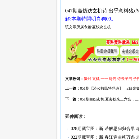
047期赢钱诀玄机诗:出乎意料猪
解:本期特開明肖狗09。
该文章所属专题:赢钱诀玄机
文章热词：
赢钱
玄机
一一
诗云
诗云子曰
子
上一篇：
051期【济公救民特码诗】---≤目光
下一篇：
051期白姐玄机:夏去秋来三六合
延伸阅读：
10
028期藏宝图：新:若解思归归合早 
022期藏宝图：新:春江壹曲柳万条 