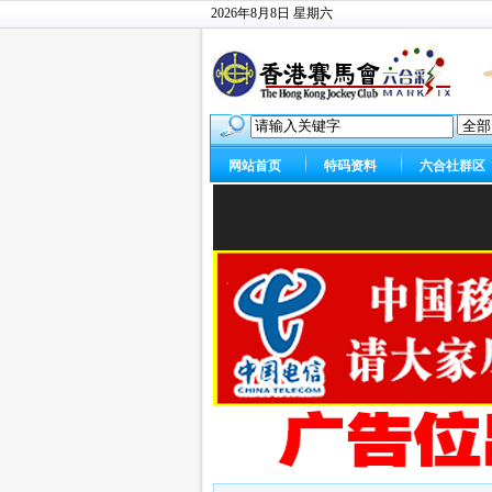
2026年8月8日 星期六
网站首页
特码资料
六合社群区