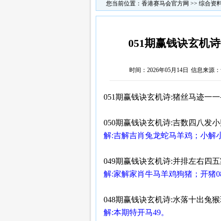
您当前位置：
香港赛马会官方网
>>
综合资
051期赢钱诀玄机
时间：2026年05月14日
信息来源：ww
051期赢钱诀玄机诗:猪丝马迹一
050期赢钱诀玄机诗:吉数四八发
解:吉解吉肖兔龙蛇马羊鸡；小解
049期赢钱诀玄机诗:并排左右四
解:家解家肖牛马羊鸡狗猪；开猪0
048期赢钱诀玄机诗:水落十出兔
解:本期特开马49。