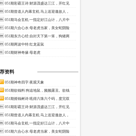
051期彩霸王诗:财源茂盛达三江，开红见
民的银行卡，让黑庄们成提款机！
051期曾道人内幕玄机:马上送迎逢故人，
051期马会玄机:一指定好江山计，八片中
051期六合心水:母老虎当家，美女蛇阴险
051期东方心经:自封天下第一笨，狗猪两
051期两波中特:红龙蓝鼠
051期财神奇缘:母老虎
荐资料
051期神奇四字:夜观天象
051期欲钱料:狗追地鼠，频频露丑。欲钱
051期摇钱树诗:吼得六珠六个码，度完双
051期彩霸王诗:财源茂盛达三江，开红见
051期曾道人内幕玄机:马上送迎逢故人，
051期马会玄机:一指定好江山计，八片中
051期六合心水:母老虎当家，美女蛇阴险