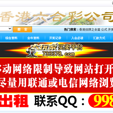
热门搜索：
香港挂牌之全篇
公式
开
综合资料
全年资料
开奖记录
入会必读
汇款方式