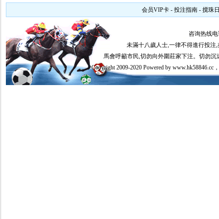
会员VIP卡
-
投注指南
-
搅珠
咨询热线电
未滿十八歲人士,一律不得進行投注
馬會呼籲市民,切勿向外圍莊家下注。切勿沉迷賭
Copyright 2009-2020 Powered by www.hk5