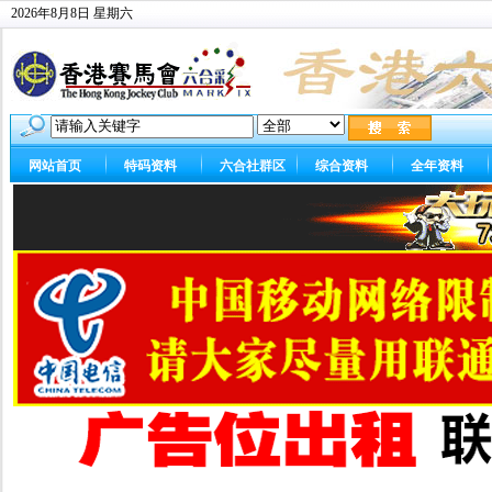
2026年8月8日 星期六
网站首页
特码资料
六合社群区
综合资料
全年资料