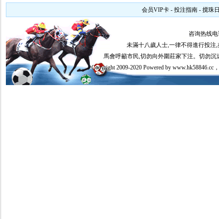
会员VIP卡
-
投注指南
-
搅珠
咨询热线电
未滿十八歲人士,一律不得進行投注
馬會呼籲市民,切勿向外圍莊家下注。切勿沉迷賭
Copyright 2009-2020 Powered by www.hk5