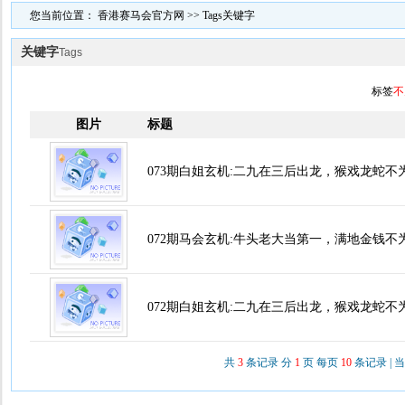
您当前位置：
香港赛马会官方网
>> Tags关键字
关键字
Tags
标签
不
图片
标题
073期白姐玄机:二九在三后出龙，猴戏龙蛇
072期马会玄机:牛头老大当第一，满地金钱不
072期白姐玄机:二九在三后出龙，猴戏龙蛇
共
3
条记录 分
1
页 每页
10
条记录 | 