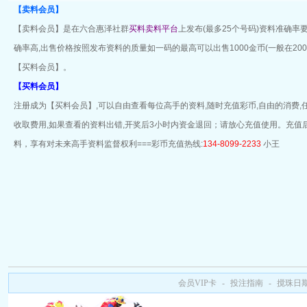
【卖料会员】
【卖料会员】是在六合惠泽社群
买料卖料平台
上发布(最多25个号码)资料准确率
确率高,出售价格按照发布资料的质量如一码的最高可以出售1000金币(一般在200
【买料会员】。
【买料会员】
注册成为【买料会员】,可以自由查看每位高手的资料,随时充值彩币,自由的消费,
收取费用,如果查看的资料出错,开奖后3小时内资金退回；请放心充值使用。充
料，享有对未来高手资料监督权利===彩币充值热线:
134-8099-2233
小王
会员VIP卡
-
投注指南
-
搅珠日